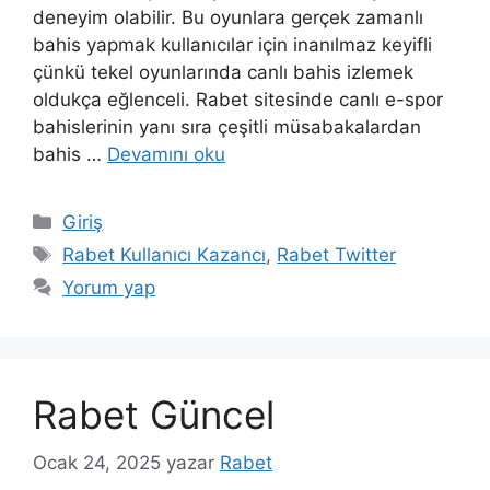
deneyim olabilir. Bu oyunlara gerçek zamanlı
bahis yapmak kullanıcılar için inanılmaz keyifli
çünkü tekel oyunlarında canlı bahis izlemek
oldukça eğlenceli. Rabet sitesinde canlı e-spor
bahislerinin yanı sıra çeşitli müsabakalardan
bahis …
Devamını oku
Kategoriler
Giriş
Etiketler
Rabet Kullanıcı Kazancı
,
Rabet Twitter
Yorum yap
Rabet Güncel
Ocak 24, 2025
yazar
Rabet