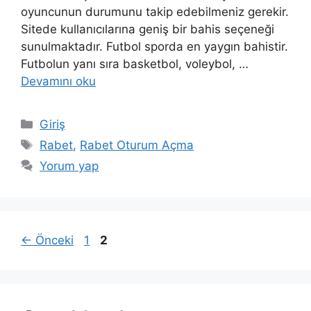
oyuncunun durumunu takip edebilmeniz gerekir.
Sitede kullanıcılarına geniş bir bahis seçeneği
sunulmaktadır. Futbol sporda en yaygın bahistir.
Futbolun yanı sıra basketbol, ​​voleybol, …
Devamını oku
Kategoriler
Giriş
Etiketler
Rabet
,
Rabet Oturum Açma
Yorum yap
Sayfa
Sayfa
←
Önceki
1
2