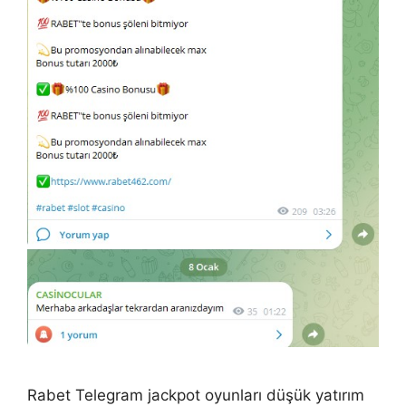
Rabet Telegram jackpot oyunları düşük yatırım