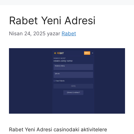
Rabet Yeni Adresi
Nisan 24, 2025
yazar
Rabet
Rabet Yeni Adresi casinodaki aktivitelere