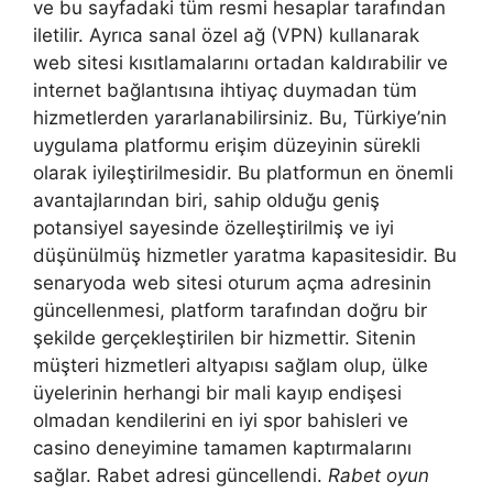
ve bu sayfadaki tüm resmi hesaplar tarafından
iletilir. Ayrıca sanal özel ağ (VPN) kullanarak
web sitesi kısıtlamalarını ortadan kaldırabilir ve
internet bağlantısına ihtiyaç duymadan tüm
hizmetlerden yararlanabilirsiniz. Bu, Türkiye’nin
uygulama platformu erişim düzeyinin sürekli
olarak iyileştirilmesidir. Bu platformun en önemli
avantajlarından biri, sahip olduğu geniş
potansiyel sayesinde özelleştirilmiş ve iyi
düşünülmüş hizmetler yaratma kapasitesidir. Bu
senaryoda web sitesi oturum açma adresinin
güncellenmesi, platform tarafından doğru bir
şekilde gerçekleştirilen bir hizmettir. Sitenin
müşteri hizmetleri altyapısı sağlam olup, ülke
üyelerinin herhangi bir mali kayıp endişesi
olmadan kendilerini en iyi spor bahisleri ve
casino deneyimine tamamen kaptırmalarını
sağlar. Rabet adresi güncellendi.
Rabet oyun