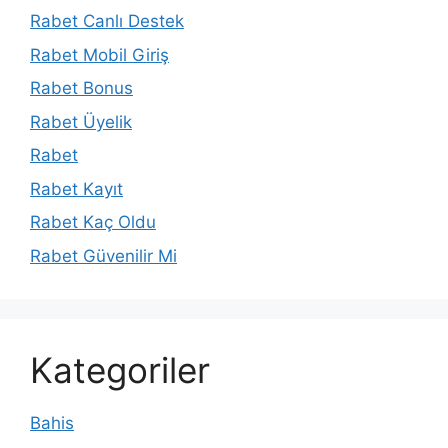
Rabet Canlı Destek
Rabet Mobil Giriş
Rabet Bonus
Rabet Üyelik
Rabet
Rabet Kayıt
Rabet Kaç Oldu
Rabet Güvenilir Mi
Kategoriler
Bahis