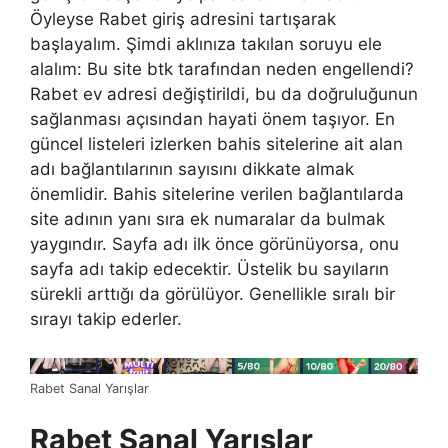
Öyleyse Rabet giriş adresini tartışarak
başlayalım. Şimdi aklınıza takılan soruyu ele
alalım: Bu site btk tarafından neden engellendi?
Rabet ev adresi değiştirildi, bu da doğruluğunun
sağlanması açısından hayati önem taşıyor. En
güncel listeleri izlerken bahis sitelerine ait alan
adı bağlantılarının sayısını dikkate almak
önemlidir. Bahis sitelerine verilen bağlantılarda
site adının yanı sıra ek numaralar da bulmak
yaygındır. Sayfa adı ilk önce görünüyorsa, onu
sayfa adı takip edecektir. Üstelik bu sayıların
sürekli arttığı da görülüyor. Genellikle sıralı bir
sırayı takip ederler.
Rabet Sanal Yarışlar
Rabet Sanal Yarışlar