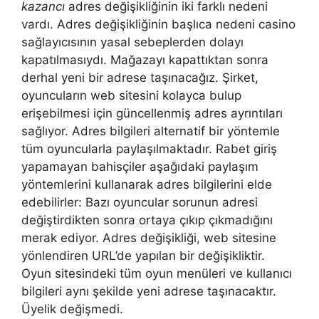
kazancı
adres değişikliğinin iki farklı nedeni
vardı. Adres değişikliğinin başlıca nedeni casino
sağlayıcısının yasal sebeplerden dolayı
kapatılmasıydı. Mağazayı kapattıktan sonra
derhal yeni bir adrese taşınacağız. Şirket,
oyuncuların web sitesini kolayca bulup
erişebilmesi için güncellenmiş adres ayrıntıları
sağlıyor. Adres bilgileri alternatif bir yöntemle
tüm oyuncularla paylaşılmaktadır. Rabet giriş
yapamayan bahisçiler aşağıdaki paylaşım
yöntemlerini kullanarak adres bilgilerini elde
edebilirler: Bazı oyuncular sorunun adresi
değiştirdikten sonra ortaya çıkıp çıkmadığını
merak ediyor. Adres değişikliği, web sitesine
yönlendiren URL’de yapılan bir değişikliktir.
Oyun sitesindeki tüm oyun menüleri ve kullanıcı
bilgileri aynı şekilde yeni adrese taşınacaktır.
Üyelik değişmedi.