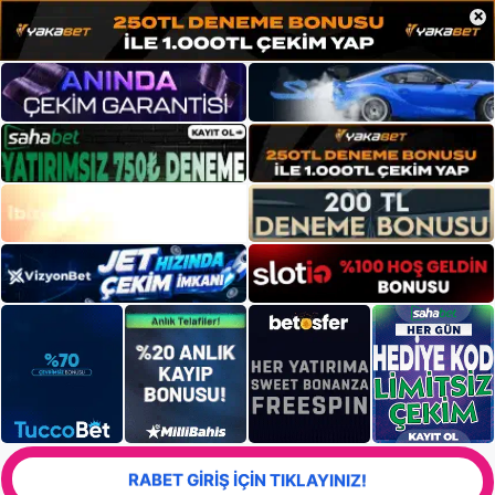
×
RABET GİRİŞ İÇİN TIKLAYINIZ!