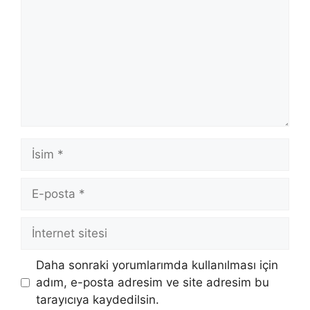
İsim
E-
posta
İnternet
sitesi
Daha sonraki yorumlarımda kullanılması için
adım, e-posta adresim ve site adresim bu
tarayıcıya kaydedilsin.