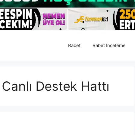
Rabet
Rabet İnceleme
 Canlı Destek Hattı