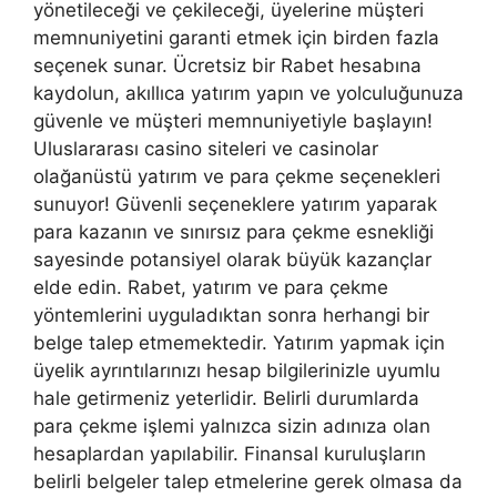
yönetileceği ve çekileceği, üyelerine müşteri
memnuniyetini garanti etmek için birden fazla
seçenek sunar. Ücretsiz bir Rabet hesabına
kaydolun, akıllıca yatırım yapın ve yolculuğunuza
güvenle ve müşteri memnuniyetiyle başlayın!
Uluslararası casino siteleri ve casinolar
olağanüstü yatırım ve para çekme seçenekleri
sunuyor! Güvenli seçeneklere yatırım yaparak
para kazanın ve sınırsız para çekme esnekliği
sayesinde potansiyel olarak büyük kazançlar
elde edin. Rabet, yatırım ve para çekme
yöntemlerini uyguladıktan sonra herhangi bir
belge talep etmemektedir. Yatırım yapmak için
üyelik ayrıntılarınızı hesap bilgilerinizle uyumlu
hale getirmeniz yeterlidir. Belirli durumlarda
para çekme işlemi yalnızca sizin adınıza olan
hesaplardan yapılabilir. Finansal kuruluşların
belirli belgeler talep etmelerine gerek olmasa da