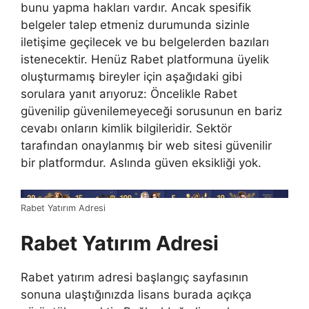
bunu yapma hakları vardır. Ancak spesifik
belgeler talep etmeniz durumunda sizinle
iletişime geçilecek ve bu belgelerden bazıları
istenecektir. Henüz Rabet platformuna üyelik
oluşturmamış bireyler için aşağıdaki gibi
sorulara yanıt arıyoruz: Öncelikle Rabet
güvenilip güvenilemeyeceği sorusunun en bariz
cevabı onların kimlik bilgileridir. Sektör
tarafından onaylanmış bir web sitesi güvenilir
bir platformdur. Aslında güven eksikliği yok.
Rabet Yatırım Adresi
Rabet Yatırım Adresi
Rabet yatırım adresi başlangıç ​​sayfasının
sonuna ulaştığınızda lisans burada açıkça