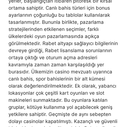
yerler, başlangıçtan itibaren pitoresk bir kırsal
ortama sahiptir. Canlı bahis türleri için bonus
ayarlarının çoğunluğu bu tablolar kullanılarak
tasarlanmıştır. Bununla birlikte, pazarlama
stratejilerinden etkilenen seçimler, farklı
ülkelerdeki oyun pazarlamasında açıkça
görülmektedir. Rabet altyapı sağlayıcı bilgilerinin
devreye girdiği, Rabet lisanslama sorunlarının
ortaya çıktığı ve oturum açma adresleri
kavramıyla zaman zaman karşılaşıldığı yer
burasıdır. Ülkemizin casino mevzuatı uyarınca
canlı bahis, spor bahislerinin bir alt kümesi
olarak değerlendirilmektedir. Ek olarak, yabancı
lokasyonlar çok çeşitli kart oyunları ve slot
makineleri sunmaktadır. Bu oyunlara katılan
gruplar, kötüye kullanıma yol açabilecek geniş
yetkilere sahiptir. Geçmişte de aynı sebepten
dolayı casinolar kapatılmıştı. Kazançlı ve güvenli