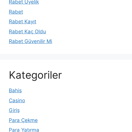
Rabet Üyelik
Rabet
Rabet Kayıt
Rabet Kaç Oldu
Rabet Güvenilir Mi
Kategoriler
Bahis
Casino
Giriş
Para Çekme
Para Yatırma