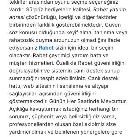
teklifler arasından oyunu seçme seçeneğiniz
vardır. Sürpriz hediyelerin kalitesi,
Rabet yatırım
adresi
çözünürlüğü, içeriği ve diğer faktörler
birbirinden farklılık gösterebilmektedir. Güven
söz konusu olduğunda keyif alma, tanınma veya
rahatsızlık duyma arzunuzun olmadığını ifade
ediyorsanız
Rabet
sizin için ideal bir seçim
olacaktır. Rabet çevrimiçi yardım hattı ve
müşteri hizmetleri. Özellikle Rabet güvenilirliğini
doğrulayabilir ve sistemin canlı destek sunup
sunmadığını tespit edebilirsiniz. Canlı destek
hattı, web sitesinin lisanslama ve altyapı
sağlayıcıları açısından güvenilirliğini
göstermektedir. Günün Her Saatinde Mevcuttur.
Açıklığa kavuşturmak istediğiniz herhangi bir
sorunuz, şüpheniz veya belirsizliğiniz varsa,
profesyonellerden oluşan özel ekibimiz size
yardımcı olmak ve belirlenen yönergelere göre