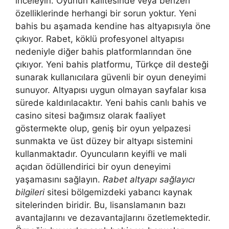
inceleyin. Oyunun kalitesinde veya benzeri
özelliklerinde herhangi bir sorun yoktur. Yeni
bahis bu aşamada kendine has altyapısıyla öne
çıkıyor. Rabet, köklü profesyonel altyapısı
nedeniyle diğer bahis platformlarından öne
çıkıyor. Yeni bahis platformu, Türkçe dil desteği
sunarak kullanıcılara güvenli bir oyun deneyimi
sunuyor. Altyapısı uygun olmayan sayfalar kısa
sürede kaldırılacaktır. Yeni bahis canlı bahis ve
casino sitesi bağımsız olarak faaliyet
göstermekte olup, geniş bir oyun yelpazesi
sunmakta ve üst düzey bir altyapı sistemini
kullanmaktadır. Oyuncuların keyifli ve mali
açıdan ödüllendirici bir oyun deneyimi
yaşamasını sağlayın.
Rabet altyapı sağlayıcı
bilgileri
sitesi bölgemizdeki yabancı kaynak
sitelerinden biridir. Bu, lisanslamanın bazı
avantajlarını ve dezavantajlarını özetlemektedir.