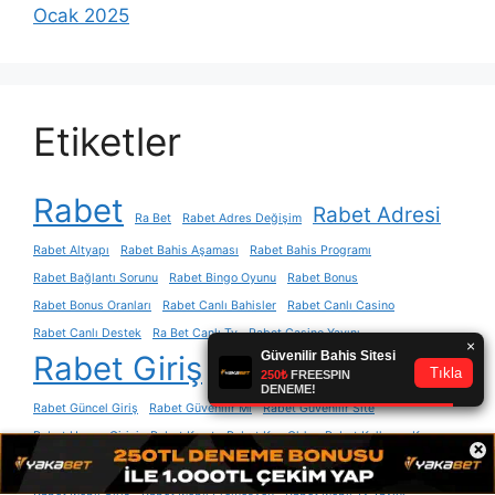
Ocak 2025
Etiketler
Rabet
Rabet Adresi
Ra Bet
Rabet Adres Değişim
Rabet Altyapı
Rabet Bahis Aşaması
Rabet Bahis Programı
Rabet Bağlantı Sorunu
Rabet Bingo Oyunu
Rabet Bonus
Rabet Bonus Oranları
Rabet Canlı Bahisler
Rabet Canlı Casino
Rabet Canlı Destek
Ra Bet Canlı Tv
Rabet Casino Yayını
Rabet Giriş
Rabet Giriş Sayfası
Rabet Güncel
Rabet Güncel Giriş
Rabet Güvenilir Mi
Rabet Güvenilir Site
Rabet Hesap Girişi
Rabet Kayıt
Rabet Kaç Oldu
Rabet Kullanıcı Kazancı
×
Rabet Kupon Bilgileri
Rabet Masa Oyunları
Rabet Masa Oyunu
Rabet Mobil Giriş
Rabet Mobil Promosyon
Rabet Mobil Tv Yayını