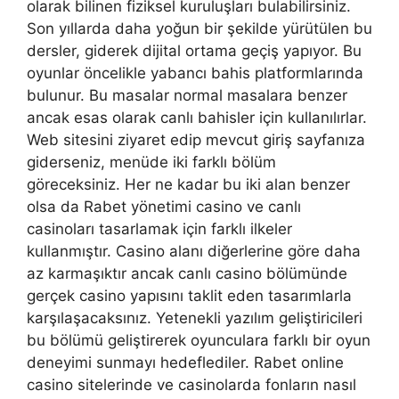
olarak bilinen fiziksel kuruluşları bulabilirsiniz.
Son yıllarda daha yoğun bir şekilde yürütülen bu
dersler, giderek dijital ortama geçiş yapıyor. Bu
oyunlar öncelikle yabancı bahis platformlarında
bulunur. Bu masalar normal masalara benzer
ancak esas olarak canlı bahisler için kullanılırlar.
Web sitesini ziyaret edip mevcut giriş sayfanıza
giderseniz, menüde iki farklı bölüm
göreceksiniz. Her ne kadar bu iki alan benzer
olsa da Rabet yönetimi casino ve canlı
casinoları tasarlamak için farklı ilkeler
kullanmıştır. Casino alanı diğerlerine göre daha
az karmaşıktır ancak canlı casino bölümünde
gerçek casino yapısını taklit eden tasarımlarla
karşılaşacaksınız. Yetenekli yazılım geliştiricileri
bu bölümü geliştirerek oyunculara farklı bir oyun
deneyimi sunmayı hedeflediler. Rabet online
casino sitelerinde ve casinolarda fonların nasıl