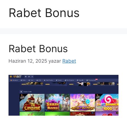
Rabet Bonus
Rabet Bonus
Haziran 12, 2025
yazar
Rabet