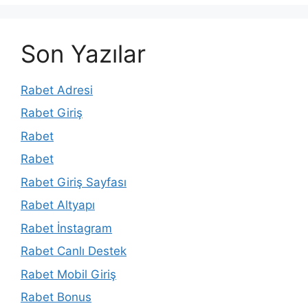
Son Yazılar
Rabet Adresi
Rabet Giriş
Rabet
Rabet
Rabet Giriş Sayfası
Rabet Altyapı
Rabet İnstagram
Rabet Canlı Destek
Rabet Mobil Giriş
Rabet Bonus