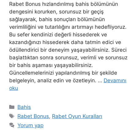
Rabet Bonus hızlandırılmış bahis bölümünün
dengesini korurken, sorunsuz bir geçiş
sağlayarak, bahis sonuçları bölümünün
verimliliğini ve tutarlılığını artırmayı hedefliyoruz.
Bu sefer kendinizi değerli hissederek ve
kazandığınızı hissederek daha tatmin edici ve
ödüllendirici bir deneyim yaşayabilirsiniz. Süreci
başlattıktan sonra sorunsuz, verimli ve sorunsuz
bir bahis aşaması yaşayabilirsiniz.
Güncellemelerinizi yapılandırılmış bir şekilde
belgeleyin, analiz edin ve özetleyin. …
Devamını
oku
Kategoriler
Bahis
Etiketler
Rabet Bonus
,
Rabet Oyun Kuralları
Yorum yap