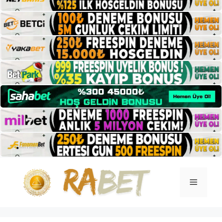
İçeriğe
atla
Menü